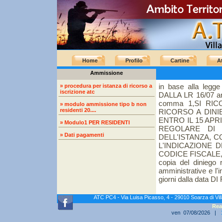
Home
Profilo
Cartine
At
Ammissione
in base alla legg
» procedura per istanza di ricorso a
iscrizione atc
DALLA LR 16/07 ar
comma 1,SI RI
» modulo ammissione tipo b non
residenti 20....
RICORSO A DINI
ENTRO IL 15 APR
» Modulo1 PER RESIDENTI
REGOLARE DI 
» Dati pagamenti
DELL'ISTANZA, C
L'INDICAZIONE 
CODICE FISCALE,rec
copia del diniego 
amministrative e l'i
giorni dalla data
ATC PC4 - Via Luisa Picasso, 4 - 29010 Soarza di Vi
Rea
ven 07/08/2026 |