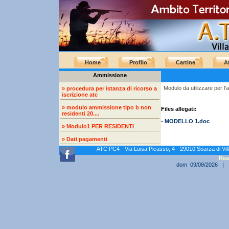
Home
Profilo
Cartine
At
Ammissione
Modulo da utilizzare per l'a
» procedura per istanza di ricorso a
iscrizione atc
» modulo ammissione tipo b non
Files allegati:
residenti 20....
-
MODELLO 1.doc
» Modulo1 PER RESIDENTI
» Dati pagamenti
ATC PC4 - Via Luisa Picasso, 4 - 29010 Soarza di Vi
Rea
dom 09/08/2026 |